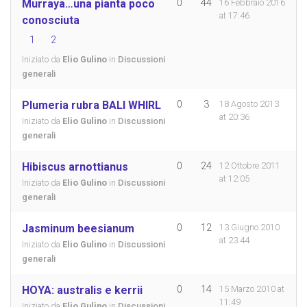
Murraya…una pianta poco
0
44
16 Febbraio 2016
at 17:46
conosciuta
1
2
Iniziato da
Elio Gulino
in
Discussioni
generali
Plumeria rubra BALI WHIRL
0
3
18 Agosto 2013
at 20:36
Iniziato da
Elio Gulino
in
Discussioni
generali
Hibiscus arnottianus
0
24
12 Ottobre 2011
at 12:05
Iniziato da
Elio Gulino
in
Discussioni
generali
Jasminum beesianum
0
12
13 Giugno 2010
at 23:44
Iniziato da
Elio Gulino
in
Discussioni
generali
HOYA: australis e kerrii
0
14
15 Marzo 2010 at
11:49
Iniziato da
Elio Gulino
in
Discussioni