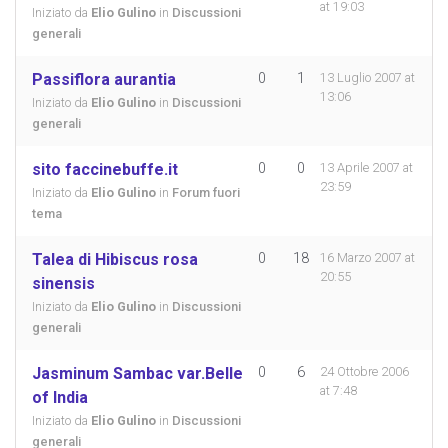
at 19:03
Iniziato da
Elio Gulino
in
Discussioni
generali
Passiflora aurantia
0
1
13 Luglio 2007 at
13:06
Iniziato da
Elio Gulino
in
Discussioni
generali
sito faccinebuffe.it
0
0
13 Aprile 2007 at
23:59
Iniziato da
Elio Gulino
in
Forum fuori
tema
Talea di Hibiscus rosa
0
18
16 Marzo 2007 at
20:55
sinensis
Iniziato da
Elio Gulino
in
Discussioni
generali
Jasminum Sambac var.Belle
0
6
24 Ottobre 2006
at 7:48
of India
Iniziato da
Elio Gulino
in
Discussioni
generali