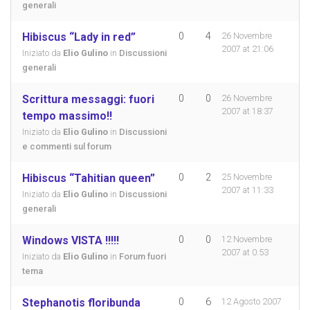
generali
Hibiscus “Lady in red”
0
4
26 Novembre
2007 at 21:06
Iniziato da
Elio Gulino
in
Discussioni
generali
Scrittura messaggi: fuori
0
0
26 Novembre
2007 at 18:37
tempo massimo!!
Iniziato da
Elio Gulino
in
Discussioni
e commenti sul forum
Hibiscus “Tahitian queen”
0
2
25 Novembre
2007 at 11:33
Iniziato da
Elio Gulino
in
Discussioni
generali
Windows VISTA !!!!!
0
0
12 Novembre
2007 at 0:53
Iniziato da
Elio Gulino
in
Forum fuori
tema
Stephanotis floribunda
0
6
12 Agosto 2007