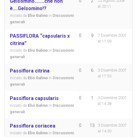
Gelsomino……..che non
0
2
22 Agosto 2008
at 20:11
è….Gelsomino!?
Iniziato da
Elio Gulino
in
Discussioni
generali
PASSIFLORA “capsularis x
0
9
7 Dicembre 2007
at 11:09
citrina”
Iniziato da
Elio Gulino
in
Discussioni
generali
Passiflora citrina
0
6
3 Dicembre 2007
at 17:53
Iniziato da
Elio Gulino
in
Discussioni
generali
Passiflora capsularis
0
1
3 Dicembre 2007
at 14:38
Iniziato da
Elio Gulino
in
Discussioni
generali
Passiflora coriacea
0
13
3 Dicembre 2007
at 14:30
Iniziato da
Elio Gulino
in
Discussioni