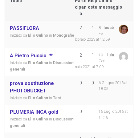
Topic
Parte
Risp
Ultimo
cipan
oste
messaggio
ti
PASSIFLORA
2
4
8
lucab
Fe
Iniziato da
Elio Gulino
in
Monografie
bbraio 2023 at 12:59
A Pietro Puccio
2
1
19
lulu
Gen
Iniziato da
Elio Gulino
in
Discussioni
naio 2021 at 7:09
generali
prova sostituzione
0
0
6 Giugno 2018 at
18:05
PHOTOBUCKET
Iniziato da
Elio Gulino
in
Test
PLUMERIA INCA gold
0
1
16 Luglio 2016 at
11:18
Iniziato da
Elio Gulino
in
Discussioni
generali