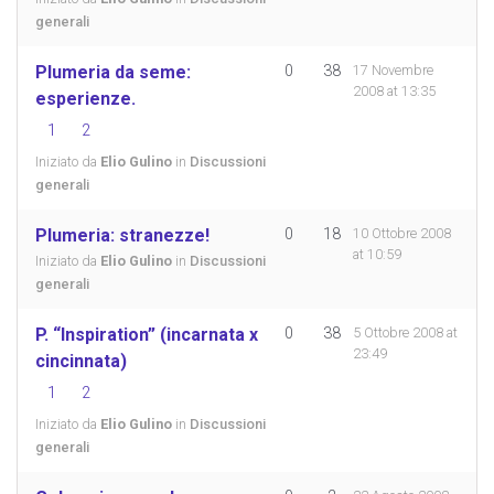
generali
Plumeria da seme:
0
38
17 Novembre
2008 at 13:35
esperienze.
1
2
Iniziato da
Elio Gulino
in
Discussioni
generali
Plumeria: stranezze!
0
18
10 Ottobre 2008
at 10:59
Iniziato da
Elio Gulino
in
Discussioni
generali
P. “Inspiration” (incarnata x
0
38
5 Ottobre 2008 at
23:49
cincinnata)
1
2
Iniziato da
Elio Gulino
in
Discussioni
generali