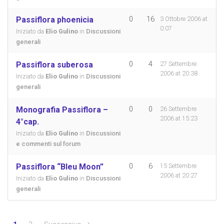
Passiflora phoenicia
0
16
3 Ottobre 2006 at
0:07
Iniziato da
Elio Gulino
in
Discussioni
generali
Passiflora suberosa
0
4
27 Settembre
2006 at 20:38
Iniziato da
Elio Gulino
in
Discussioni
generali
Monografia Passiflora –
0
0
26 Settembre
2006 at 15:23
4°cap.
Iniziato da
Elio Gulino
in
Discussioni
e commenti sul forum
Passiflora “Bleu Moon”
0
6
15 Settembre
2006 at 20:27
Iniziato da
Elio Gulino
in
Discussioni
generali