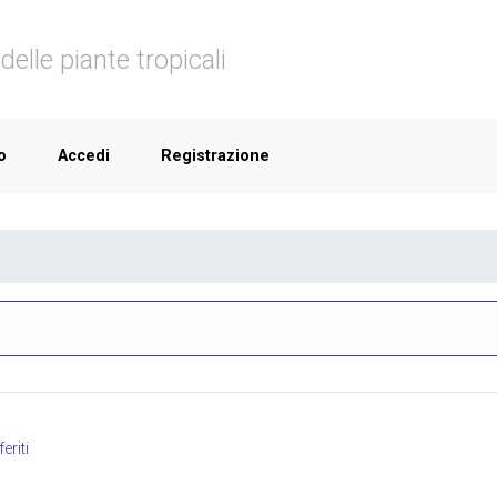
delle piante tropicali
o
Accedi
Registrazione
eriti