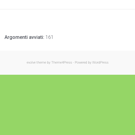
Argomenti avviati:
161
evolve
theme by Theme4Press - Powered by
WordPress