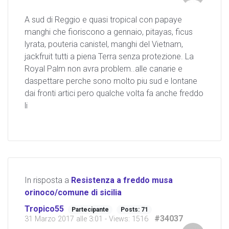
A sud di Reggio e quasi tropical con papaye
manghi che fioriscono a gennaio, pitayas, ficus
lyrata, pouteria canistel, manghi del Vietnam,
jackfruit tutti a piena Terra senza protezione. La
Royal Palm non avra problem..alle canarie e
daspettare perche sono molto piu sud e lontane
dai fronti artici pero qualche volta fa anche freddo
li
In risposta a
Resistenza a freddo musa
orinoco/comune di sicilia
Tropico55
Partecipante
Posts: 71
#34037
31 Marzo 2017 alle 3:01
- Views: 1516