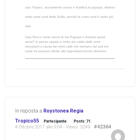
ciao Tropico, sicuramente cresce e fruttifica la papaya, almeno
nella costa nord della Sicilia, perchè la costa nord è molto più
mite.
Ciao Rocco come vanno le tue Papaye e Ananas quest
anno? Io penso oppido e molto piu caldo delle zone
circostanti a causa dei venti caldi che menano dal sud est
come mi avevano riferito altri oppedisani Anche dinverno.
In risposta a
Roystonea Regia
Tropico55
Partecipante
Posts: 71
#42364
4 Ottobre 2017 alle 9:04
- Views: 3249