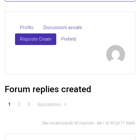
Profilo
Discussioni avviate
Risposte Create
Preferiti
Forum replies created
1
2
3
Successivo
Stai visualizzando 30 risposte - dal 1 al 30 (di 71 totali)