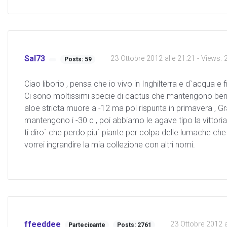
Sal73
23 Ottobre 2012 alle 21:21
- Views: 
Posts: 59
Ciao liborio , pensa che io vivo in Inghilterra e d`acqua e 
Ci sono moltissimi specie di cactus che mantengono benis
aloe stricta muore a -12 ma poi rispunta in primavera , Grapt
mantengono i -30 c , poi abbiamo le agave tipo la vittoria
ti diro` che perdo piu` piante per colpa delle lumache c
vorrei ingrandire la mia collezione con altri nomi.
ffeeddee
23 Ottobre 2012 a
Partecipante
Posts: 2761