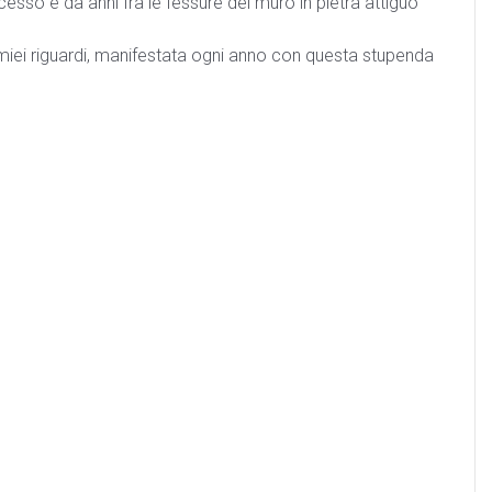
sso e da anni fra le fessure del muro in pietra attiguo
 miei riguardi, manifestata ogni anno con questa stupenda