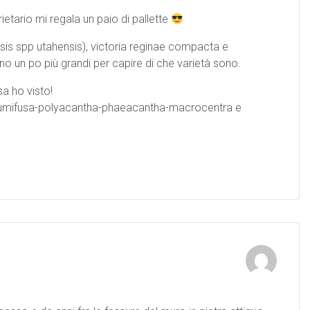
etario mi regala un paio di pallette
is spp utahensis), victoria reginae compacta e
no un po più grandi per capire di che varietà sono.
a ho visto!
s-humifusa-polyacantha-phaeacantha-macrocentra e