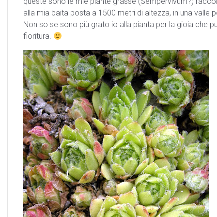
queste sono le mie piante grasse (Sempervivum?) raccolte
alla mia baita posta a 1500 metri di altezza, in una valle
Non so se sono più grato io alla pianta per la gioia che 
fioritura.