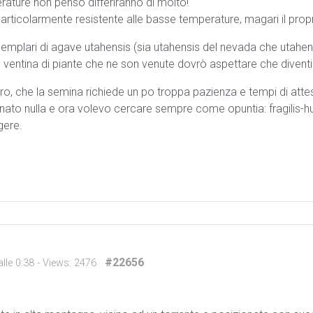
ature non penso differiranno di molto!
ticolarmente resistente alle basse temperature, magari il propri
mplari di agave utahensis (sia utahensis del nevada che utahens
 ventina di piante che ne son venute dovrò aspettare che diventi
, che la semina richiede un po troppa pazienza e tempi di attes
nato nulla e ora volevo cercare sempre come opuntia: fragili
gere.
#22656
lle 0:38
- Views: 2476