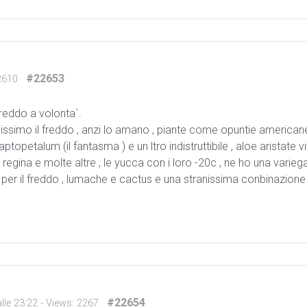
#22653
2610
freddo a volonta`.
simo il freddo , anzi lo amano , piante come opuntie americane
opetalum (il fantasma ) e un ltro indistruttibile , aloe aristate vi
 regina e molte altre , le yucca con i loro -20c , ne ho una varie
he per il freddo , lumache e cactus e una stranissima conbinazio
#22654
lle 23:22
- Views: 2267