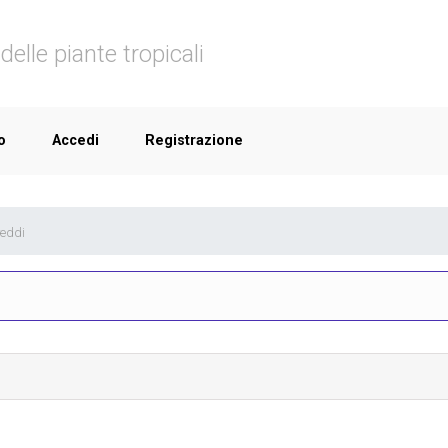
delle piante tropicali
o
Accedi
Registrazione
reddi