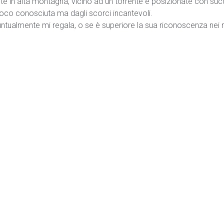
 in alta montagna, vicino ad un torrente e posizionate con succe
 poco conosciuta ma dagli scorci incantevoli.
puntualmente mi regala, o se è superiore la sua riconoscenza nei