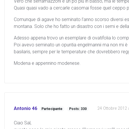
Vero che serramazzoni è un po più in basso, ma le temper
Quasi quasi vado a cercarle casomai fosse quel ceppo par
Comunque di agave ho seminato l’anno scorso diversi ese
montana. Solo che ho fatto un disastro con i semi e della
Adesso appena trovo un esemplare di ovatifolia lo compro
Poi avevo seminato un opuntia engelmannii ma non mi è 
basilaris, sempre per le temperature che dovrebbero reg
Modena e appennino modenese.
Antonio 46
24 Ottobre 2012 a
Partecipante
Posts: 330
Ciao Sal,