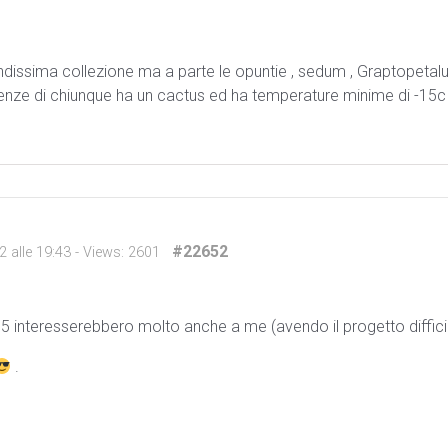
randissima collezione ma a parte le opuntie , sedum , Graptopeta
enze di chiunque ha un cactus ed ha temperature minime di -15c 
#22652
2 alle 19:43
- Views: 2601
-15 interesserebbero molto anche a me (avendo il progetto difficil
.