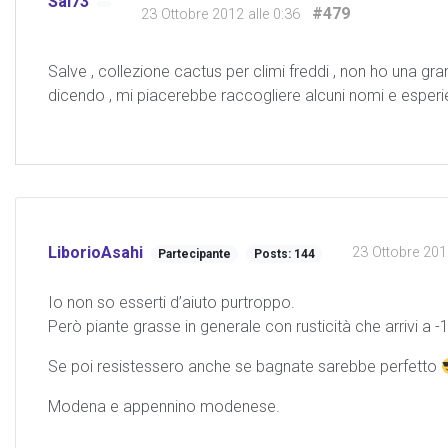
Sal73
#479
23 Ottobre 2012 alle 0:36
Salve , collezione cactus per climi freddi , non ho una g
dicendo , mi piacerebbe raccogliere alcuni nomi e esperi
LiborioAsahi
23 Ottobre 201
Partecipante
Posts: 144
Io non so esserti d’aiuto purtroppo.
Però piante grasse in generale con rusticità che arrivi a 
Se poi resistessero anche se bagnate sarebbe perfetto
Modena e appennino modenese.