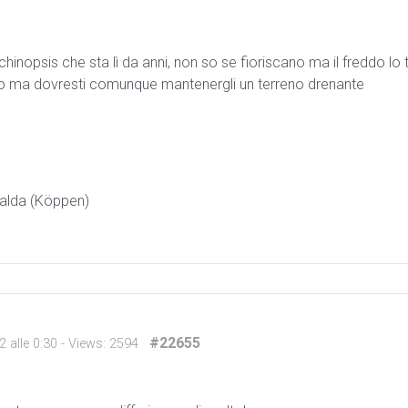
chinopsis che sta lì da anni, non so se fioriscano ma il freddo l
gnato ma dovresti comunque mantenergli un terreno drenante
calda (Köppen)
#22655
 alle 0:30
- Views: 2594