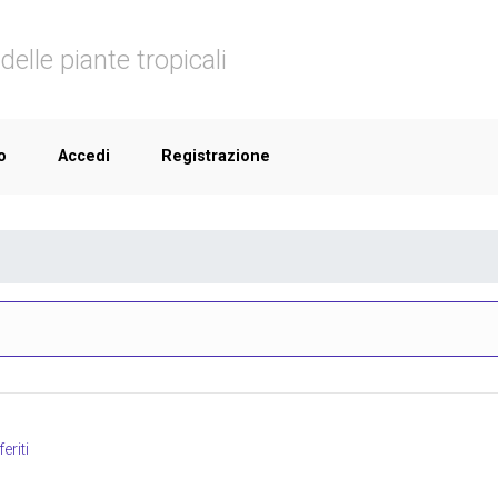
delle piante tropicali
o
Accedi
Registrazione
eriti