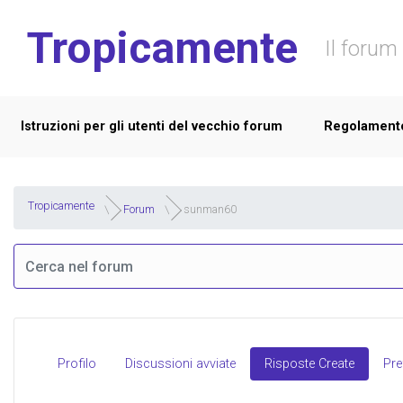
Skip to main content
Tropicamente
Il forum 
Istruzioni per gli utenti del vecchio forum
Regolament
Tropicamente
Forum
sunman60
Profilo
Discussioni avviate
Risposte Create
Pref