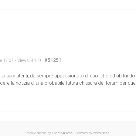
#51251
e 17:07
- Views: 4019
suoi utenti, da sempre appassionato di esotiche ed abitando al n
cere la notizia di una probabile futura chiusura del forum per q
evolve
theme by Theme4Press - Powered by
WordPress