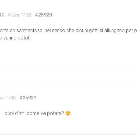
#25920
19
- Views: 1153
orta da sarmentosa, nel senso che alcuni getti si allungano per
e vanno potati.
#25921
ws: 1743
utti)… puoi dirmi come va potata?