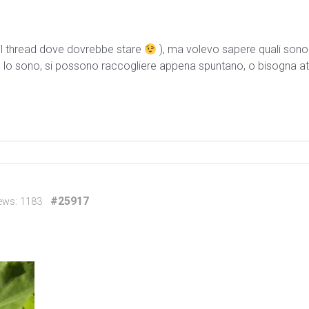
 il thread dove dovrebbe stare
), ma volevo sapere quali sono
E se lo sono, si possono raccogliere appena spuntano, o bisogna a
#25917
ews: 1183