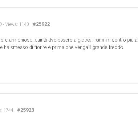
#25922
9
- Views: 1140
re armonioso, quindi dve essere a globo, i rami im centro più alti 
 ha smesso di fiorire e prima che venga il grande freddo.
#25923
s: 1744