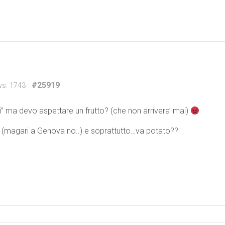
#25919
ws: 1743
i” ma devo aspettare un frutto? (che non arrivera’ mai)
ato? (magari a Genova no..) e soprattutto…va potato??