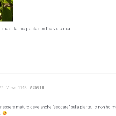
ma sulla mia pianta non l’ho visto mai.
#25918
22
- Views: 1148
r essere maturo deve anche “seccare” sulla pianta. Io non ho mai
….