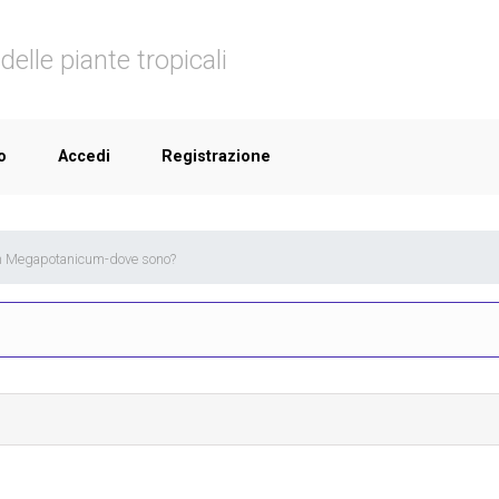
delle piante tropicali
o
Accedi
Registrazione
on Megapotanicum-dove sono?