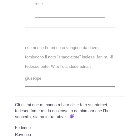
quote:
i semi che ho preso io vengone da dove si
forniscono il noto “spacciatore” inglese Jan m. -il
tedesco peter W.,e l’olandese adrian
giuseppe
Gli ultimi due mi hanno rubato delle foto su internet, il
tedesco forse mi da qualcosa in cambio ora che l’ho
scoperto, siamo in trattative..
Federico
Ravenna