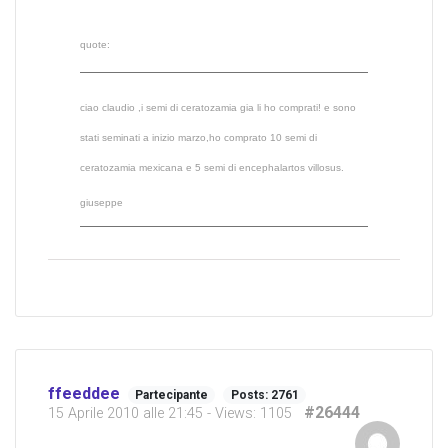
quote:
ciao claudio ,i semi di ceratozamia gia li ho comprati! e sono
stati seminati a inizio marzo,ho comprato 10 semi di
ceratozamia mexicana e 5 semi di encephalartos villosus.
giuseppe
ffeeddee
Partecipante
Posts: 2761
#26444
15 Aprile 2010 alle 21:45
- Views: 1105