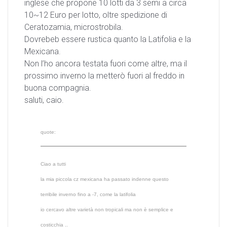
inglese che propone 10 lotti da 3 semi a circa
10~12 Euro per lotto, oltre spedizione di
Ceratozamia, microstrobila.
Dovrebeb essere rustica quanto la Latifolia e la
Mexicana.
Non l’ho ancora testata fuori come altre, ma il
prossimo inverno la metterò fuori al freddo in
buona compagnia.
saluti, caio.
quote:
Ciao a tutti
la mia piccola cz mexicana ha passato indenne questo
terribile inverno fino a -7, come la latifolia
io cercavo altre varietà non tropicali ma non è semplice e
costicchia ..