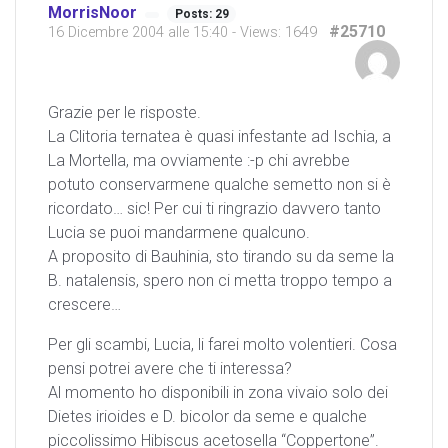
MorrisNoor
Posts: 29
#25710
16 Dicembre 2004 alle 15:40
- Views: 1649
Grazie per le risposte.
La Clitoria ternatea è quasi infestante ad Ischia, a
La Mortella, ma ovviamente :-p chi avrebbe
potuto conservarmene qualche semetto non si è
ricordato… sic! Per cui ti ringrazio davvero tanto
Lucia se puoi mandarmene qualcuno.
A proposito di Bauhinia, sto tirando su da seme la
B. natalensis, spero non ci metta troppo tempo a
crescere…
Per gli scambi, Lucia, li farei molto volentieri. Cosa
pensi potrei avere che ti interessa?
Al momento ho disponibili in zona vivaio solo dei
Dietes irioides e D. bicolor da seme e qualche
piccolissimo Hibiscus acetosella “Coppertone”.