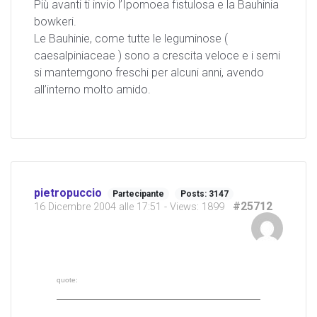
Più avanti ti invio l’Ipomoea fistulosa e la Bauhinia
bowkeri.
Le Bauhinie, come tutte le leguminose (
caesalpiniaceae ) sono a crescita veloce e i semi
si mantemgono freschi per alcuni anni, avendo
all’interno molto amido.
pietropuccio
Partecipante
Posts: 3147
#25712
16 Dicembre 2004 alle 17:51
- Views: 1899
quote: