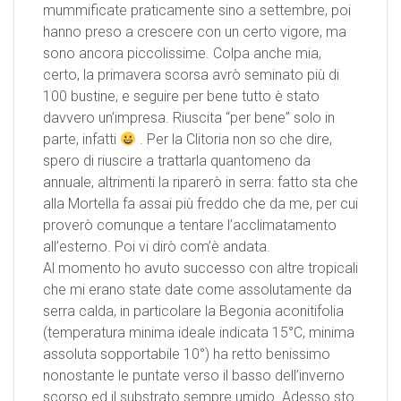
mummificate praticamente sino a settembre, poi
hanno preso a crescere con un certo vigore, ma
sono ancora piccolissime. Colpa anche mia,
certo, la primavera scorsa avrò seminato più di
100 bustine, e seguire per bene tutto è stato
davvero un’impresa. Riuscita “per bene” solo in
parte, infatti
. Per la Clitoria non so che dire,
spero di riuscire a trattarla quantomeno da
annuale, altrimenti la riparerò in serra: fatto sta che
alla Mortella fa assai più freddo che da me, per cui
proverò comunque a tentare l’acclimatamento
all’esterno. Poi vi dirò com’è andata.
Al momento ho avuto successo con altre tropicali
che mi erano state date come assolutamente da
serra calda, in particolare la Begonia aconitifolia
(temperatura minima ideale indicata 15°C, minima
assoluta sopportabile 10°) ha retto benissimo
nonostante le puntate verso il basso dell’inverno
scorso ed il substrato sempre umido. Adesso sto