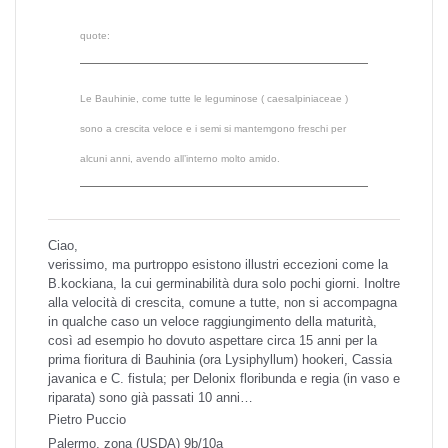
quote:
Le Bauhinie, come tutte le leguminose ( caesalpiniaceae )
sono a crescita veloce e i semi si mantemgono freschi per
alcuni anni, avendo all’interno molto amido.
Ciao,
verissimo, ma purtroppo esistono illustri eccezioni come la
B.kockiana, la cui germinabilità dura solo pochi giorni. Inoltre
alla velocità di crescita, comune a tutte, non si accompagna
in qualche caso un veloce raggiungimento della maturità,
così ad esempio ho dovuto aspettare circa 15 anni per la
prima fioritura di Bauhinia (ora Lysiphyllum) hookeri, Cassia
javanica e C. fistula; per Delonix floribunda e regia (in vaso e
riparata) sono già passati 10 anni…
Pietro Puccio
Palermo, zona (USDA) 9b/10a