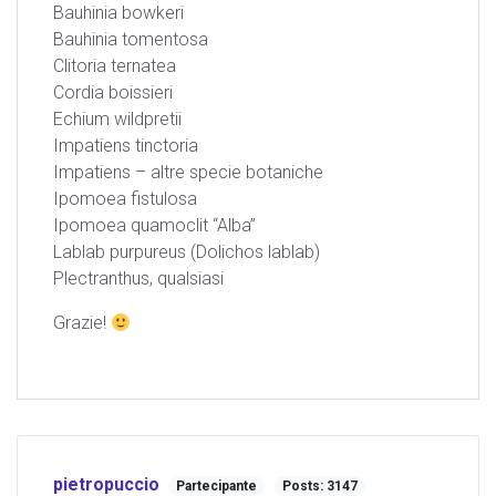
Bauhinia bowkeri
Bauhinia tomentosa
Clitoria ternatea
Cordia boissieri
Echium wildpretii
Impatiens tinctoria
Impatiens – altre specie botaniche
Ipomoea fistulosa
Ipomoea quamoclit “Alba”
Lablab purpureus (Dolichos lablab)
Plectranthus, qualsiasi
Grazie!
pietropuccio
Partecipante
Posts: 3147