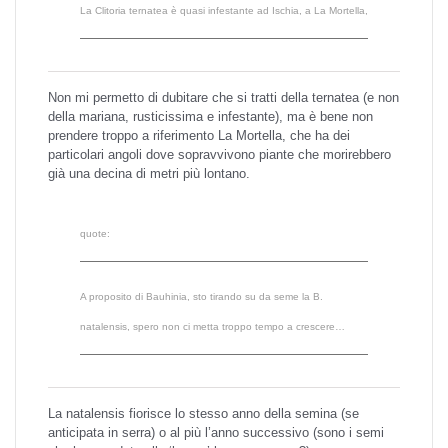
La Clitoria ternatea è quasi infestante ad Ischia, a La Mortella,
Non mi permetto di dubitare che si tratti della ternatea (e non
della mariana, rusticissima e infestante), ma è bene non
prendere troppo a riferimento La Mortella, che ha dei
particolari angoli dove sopravvivono piante che morirebbero
già una decina di metri più lontano.
quote:
A proposito di Bauhinia, sto tirando su da seme la B.
natalensis, spero non ci metta troppo tempo a crescere…
La natalensis fiorisce lo stesso anno della semina (se
anticipata in serra) o al più l’anno successivo (sono i semi