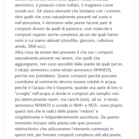
ammonico, il potassio come solfato, il magnesio come
ossido ecc. Gli stessi elementi che forniamo con i concimi,
oltre quelli che sono naturalmente presenti nel suolo e
nell’atmosfera, li ritroviamo nelle piante facenti parti di
composti diversi da quelli di partenza, cioè molecole e
composti organici anche complessi alcuni dei quali hanno
nomi a cui siamo abituati (clorofilla, glucosio, cellulosa,
amido, DNA ecc).
Altra cosa da tenere ben presente è che sia i composti
naturalmente presenti nei terreni, che quelli che
aggiungiamo, non sono assorbiti dalle piante tal quali (ad es.
il nitrato ammonico come nitrato ammonico NH4NO3),
perchè non potrebbero. Questi composti perchè possano
contribuire al nutrimento devono essere solubili in acqua,
perchè è l’acqua che li trasporta; quando una parte di loro si
“scioglie” nell’acqua si divide in composti più semplici non
più elettricamente neutri, ma carichi (ioni), ad es. il nitrato
ammonico NH4NO3 si scinde in NH4+ e NO3-, sono proprio
questi ioni che le radici delle piante “vedono” e
singolarmente e indipendentemente assorbono. Da questo
momento iniziano nella pianta tutti quei processi
elettrochimici che utilizzeranno l’elemento contenuto in
questi ioni, per formare composti complessi utili alla pianta,