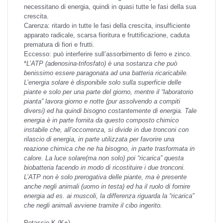
necessitano di energia, quindi in quasi tutte le fasi della sua
crescita.
Carenza: ritardo in tutte le fasi della crescita, insufficiente
apparato radicale, scarsa fioritura e fruttificazione, caduta
prematura di fiori e frutti.
Eccesso: può interferire sull’assorbimento di ferro e zinco.
*
L’ATP (adenosina-trifosfato) è una sostanza che può
benissimo essere paragonata ad una batteria ricaricabile.
L’energia solare è disponibile solo sulla superficie delle
piante e solo per una parte del giorno, mentre il “laboratorio
pianta” lavora giorno e notte (pur assolvendo a compiti
diversi) ed ha quindi bisogno costantemente di energia. Tale
energia è in parte fornita da questo composto chimico
instabile che, all’occorrenza, si divide in due tronconi con
rilascio di energia, in parte utilizzata per favorire una
reazione chimica che ne ha bisogno, in parte trasformata in
calore. La luce solare(ma non solo) poi “ricarica” questa
biobatteria facendo in modo di ricostituire i due tronconi.
L’ATP non è solo prerogativa delle piante, ma è presente
anche negli animali (uomo in testa) ed ha il ruolo di fornire
energia ad es. ai muscoli, la differenza riguarda la “ricarica”
che negli animali avviene tramite il cibo ingerito.
Potassio
K (K+)