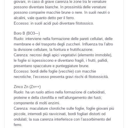
giovani, in caso di grave carenza le zone tra le venature
possono diventare bianche. In prossimità delle venature
possono comparire macchie brune o nere. In suoli neutri o
alcalini, vale quanto detto per il ferro.
Eccesso: in suoli acidi può diventare fitotossico.
Boro
B (BO3—)
Ruolo: interviene nella formazione delle pareti cellulari, delle
membrane e del trasporto degli zuccheri. Influenza tra l’altro
la divisione cellulare, la fioritura e fruttificazione.
Carenza: necrosi degli apici vegetativi (elemento immobile),
le foglie si ispessiscono e diventano fragili, i frutti, pallidi,
presentano spaccature e punteggiature brune.
Eccesso: bordi delle foglie (vecchie) con macchie
necrotiche, l’eccesso presenta gravi rischi di fitotossicità.
Zinco
Zn (Zn++)
Ruolo: ha un ruolo attivo nella formazione di carboidrati,
proteine e della clorofilla e nell’allungamento dei fusti;
componente di molti enzimi.
Carenza: maculature clorotiche sulle foglie, foglie giovani più
piccole, internodi più ravvicinati, bordi fogliari distorti od
ondulati; la sua carenza interferisce con l’assorbimento del
ferro.