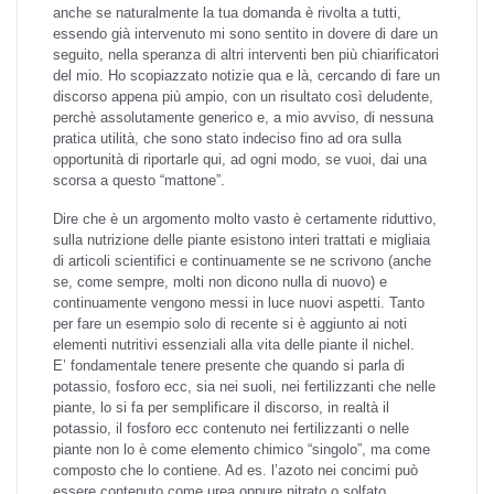
anche se naturalmente la tua domanda è rivolta a tutti,
essendo già intervenuto mi sono sentito in dovere di dare un
seguito, nella speranza di altri interventi ben più chiarificatori
del mio. Ho scopiazzato notizie qua e là, cercando di fare un
discorso appena più ampio, con un risultato così deludente,
perchè assolutamente generico e, a mio avviso, di nessuna
pratica utilità, che sono stato indeciso fino ad ora sulla
opportunità di riportarle qui, ad ogni modo, se vuoi, dai una
scorsa a questo “mattone”.
Dire che è un argomento molto vasto è certamente riduttivo,
sulla nutrizione delle piante esistono interi trattati e migliaia
di articoli scientifici e continuamente se ne scrivono (anche
se, come sempre, molti non dicono nulla di nuovo) e
continuamente vengono messi in luce nuovi aspetti. Tanto
per fare un esempio solo di recente si è aggiunto ai noti
elementi nutritivi essenziali alla vita delle piante il nichel.
E’ fondamentale tenere presente che quando si parla di
potassio, fosforo ecc, sia nei suoli, nei fertilizzanti che nelle
piante, lo si fa per semplificare il discorso, in realtà il
potassio, il fosforo ecc contenuto nei fertilizzanti o nelle
piante non lo è come elemento chimico “singolo”, ma come
composto che lo contiene. Ad es. l’azoto nei concimi può
essere contenuto come urea oppure nitrato o solfato