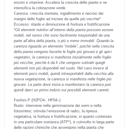
enzimi e vitamine. Accelera la crescita delle piante e ne
intensifica la colorazione verde.
Carenza: crescita stentata, ingiallimento e necrosi dei
margini delle foglie ad iniziare da quelle più vecchie*
Eccesso: ritardo e diminuzione di fioritura e fruttificazione
*
Gli elementi nutritivi all’interno della pianta possono essere
mobili, nel senso che sono facilmente trasportabili da una
parte all’altra della pianta, o più o meno immobili. Quando la
carenza riguarda un elemento “mobile”, poichè nella crescita
della pianta vengono favorite le foglie più giovani e gli apici
vegetativi, la carenza si manifesta inizialmente nelle foglie
più vecchie, perchè è da lì che vengono sottratti quegli
elementi non più disponibili nel suolo. Nel caso invece di
elementi poco mobili, quindi intrasportabili dalla vecchia alla
nuova vegetazione, la carenza si manifesta nelle foglie più
giovani. La parte dove inizia a manifestarsi la carenza può
quindi darci un primo indizio sui possibili elementi carenti.
Fosforo
P (H2PO4-, HP04–)
Ruolo: interviene nella germinazione dei semi e nella
fotosintesi; stimola l’emissione di radici, la ripresa
vegetativa, la fioritura e fruttificazione; in quanto contenuto
in una particolare sostanza (ATP*), è coinvolto in larga parte
delle razioni chimiche che avvengono nella pianta che