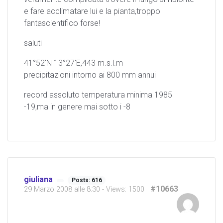
e fare acclimatare lui e la pianta,troppo
fantascientifico forse!
saluti
41°52′N 13°27′E,443 m.s.l.m
precipitazioni intorno ai 800 mm annui
record assoluto temperatura minima 1985
-19,ma in genere mai sotto i -8
giuliana
Posts: 616
#10663
29 Marzo 2008 alle 8:30
- Views: 1500