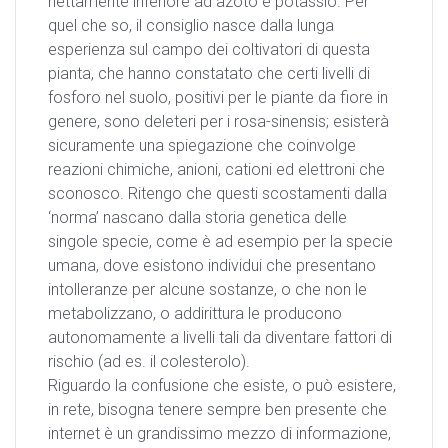
nettamente inferiore ad azoto e potassio. Per
quel che so, il consiglio nasce dalla lunga
esperienza sul campo dei coltivatori di questa
pianta, che hanno constatato che certi livelli di
fosforo nel suolo, positivi per le piante da fiore in
genere, sono deleteri per i rosa-sinensis; esisterà
sicuramente una spiegazione che coinvolge
reazioni chimiche, anioni, cationi ed elettroni che
sconosco. Ritengo che questi scostamenti dalla
‘norma’ nascano dalla storia genetica delle
singole specie, come è ad esempio per la specie
umana, dove esistono individui che presentano
intolleranze per alcune sostanze, o che non le
metabolizzano, o addirittura le producono
autonomamente a livelli tali da diventare fattori di
rischio (ad es. il colesterolo).
Riguardo la confusione che esiste, o può esistere,
in rete, bisogna tenere sempre ben presente che
internet è un grandissimo mezzo di informazione,