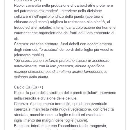
Ruolo: coinvolto nella produzione di carboidrati e proteine e
nel patrimonio enzimatico*, interviene nella divisione
cellulare e nell’equilibrio idrico della pianta (apertura e
chiusura degli stomi) migliora la resistenza alla siccità, al
freddo ed alle malattie; intensifica la colorazione dei fiori e le
caratteristiche organolettiche dei frutti ed il loro contenuto di
oli.
Carenza: crescita stentata, fusti deboli con accorciamento
degli internodi, “bruciatura” dei bordi delle foglie più vecchie
(elemento mobile).
*
Gli enzimi sono sostanze proteiche capaci di accelerare
notevolmente, con la loro presenza, alcune specifiche
reazioni chimiche, quindi in ultima analisi favoriscono lo
sviluppo della pianta.
Calcio
Ca (Ca++)
Ruolo: fa parte della struttura delle pareti cellulari*, interviene
nella crescita e divisione delle cellule.
Carenza: è un elemento immobile, quindi una eventuale
carenza si manifesta nella nuova vegetazione, con crescita
stentata, macchie nere su foglie e frutti ed eventuale
ingiallimento dei margini delle foglie (nuove).
Eccesso: interferisce con l’assorbimento del magnesio;