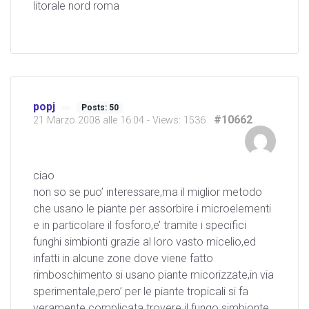
litorale nord roma
popj
Posts: 50
#10662
21 Marzo 2008 alle 16:04
- Views: 1536
ciao
non so se puo’ interessare,ma il miglior metodo
che usano le piante per assorbire i microelementi
e in particolare il fosforo,e’ tramite i specifici
funghi simbionti grazie al loro vasto micelio,ed
infatti in alcune zone dove viene fatto
rimboschimento si usano piante micorizzate,in via
sperimentale,pero’ per le piante tropicali si fa
veramente complicata trovere il fungo simbionte