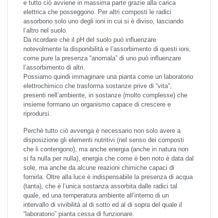
e tutto ciò avviene in massima parte grazie alla carica
elettrica che posseggono. Per altri composti le radici
assorbono solo uno degli ioni in cui si è diviso, lasciando
l’altro nel suolo.
Da ricordare che il pH del suolo può influenzare
notevolmente la disponibilità e l’assorbimento di questi ioni,
come pure la presenza “anomala” di uno può influenzare
l’assorbimento di altri.
Possiamo quindi immaginare una pianta come un laboratorio
elettrochimico che trasforma sostanze prive di “vita”,
presenti nell’ambiente, in sostanze (molto complesse) che
insieme formano un organismo capace di crescere e
riprodursi.
Perchè tutto ciò avvenga è necessario non solo avere a
disposizione gli elementi nutritivi (nel senso dei composti
che li contengono), ma anche energia (anche in natura non
si fa nulla per nulla), energia che come è ben noto è data dal
sole, ma anche da alcune reazioni chimiche capaci di
fornirla. Oltre alla luce è indispensabile la presenza di acqua
(tanta), che è l’unica sostanza assorbita dalle radici tal
quale, ed una temperatura ambiente all’interno di un
intervallo di vivibilità al di sotto ed al di sopra del quale il
“laboratorio” pianta cessa di funzionare.