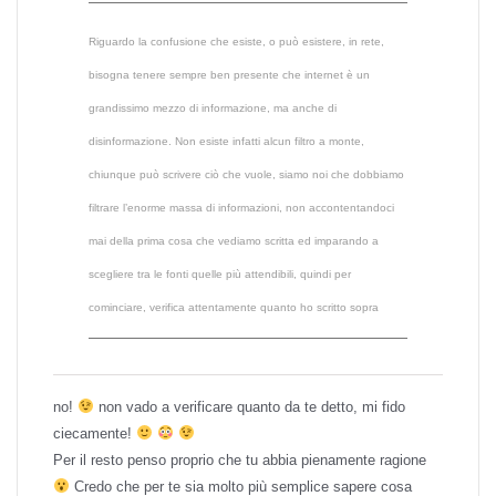
Riguardo la confusione che esiste, o può esistere, in rete,
bisogna tenere sempre ben presente che internet è un
grandissimo mezzo di informazione, ma anche di
disinformazione. Non esiste infatti alcun filtro a monte,
chiunque può scrivere ciò che vuole, siamo noi che dobbiamo
filtrare l’enorme massa di informazioni, non accontentandoci
mai della prima cosa che vediamo scritta ed imparando a
scegliere tra le fonti quelle più attendibili, quindi per
cominciare, verifica attentamente quanto ho scritto sopra
no!
non vado a verificare quanto da te detto, mi fido
ciecamente!
Per il resto penso proprio che tu abbia pienamente ragione
Credo che per te sia molto più semplice sapere cosa