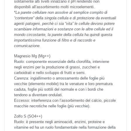
solitamente alti livelli innalzano il pH rendendo non
disponibili all’assorbimento molti microelementi.
*
La parete cellulare non assolve al semplice compito di
“contentore” della singola cellula e di protezione da eventuali
agenti patogeni, perchè ci sia “vita” le cellule devono potere
scambiare informazioni e sostanze con le altre cellule ed il
mondo circostante, la parete della cellula ha quindi questa
importantissima funzione di filtro e di raccordo e
comunicazione.
Magnesio
Mg (Mg++)
Ruolo: componente essenziale della clorofilla, interviene
negli enzimi per la produzione di grassi, zuccheri e
carboidrati e nello sviluppo di frutti e semi.
Carenza: ingiallimento o arrossamento delle foglie più
vecchie (elemento mobile) tra le venature e loro prematura
caduta, foglie più sottili del normale e con i bordi che
tendono a diventare ondulati.
Eccesso: interferenza con l’assorbimento del calcio, piccole
macchie necrotiche nelle foglie (più vecchie).
Zolfo
S (SO4++)
Ruolo: è presente negli aminoacidi, enzimi, proteine e
vitamine ed ha un ruolo fondamentale nella formazione della