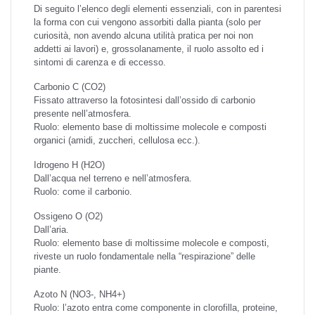
Di seguito l’elenco degli elementi essenziali, con in parentesi
la forma con cui vengono assorbiti dalla pianta (solo per
curiosità, non avendo alcuna utilità pratica per noi non
addetti ai lavori) e, grossolanamente, il ruolo assolto ed i
sintomi di carenza e di eccesso.
Carbonio
C (CO2)
Fissato attraverso la fotosintesi dall’ossido di carbonio
presente nell’atmosfera.
Ruolo: elemento base di moltissime molecole e composti
organici (amidi, zuccheri, cellulosa ecc.).
Idrogeno
H (H2O)
Dall’acqua nel terreno e nell’atmosfera.
Ruolo: come il carbonio.
Ossigeno
O (O2)
Dall’aria.
Ruolo: elemento base di moltissime molecole e composti,
riveste un ruolo fondamentale nella “respirazione” delle
piante.
Azoto
N (NO3-, NH4+)
Ruolo: l’azoto entra come componente in clorofilla, proteine,