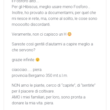
il Fosforo alto….
Per gli Hibiscus, meglio usare meno Fosforo…
Inoltre, ho provato a documentarmi, per quel che
mi riesce in rete, ma, come al solito, le cose sono
moooolto discordanti.
Veramente, non ci capisco un H
Sareste così gentili d’aiutarmi a capire meglio a
che servono?
grazie infinite
ciaociao…… piera.
provincia Bergamo 350 mt.s.l.m.
NON amo le piante, cerco di “capirle”, di “sentirle”
per il piacere di coltivare.
AMO i miei familiari, per loro, sono pronta a
donare la mia vita. piera.