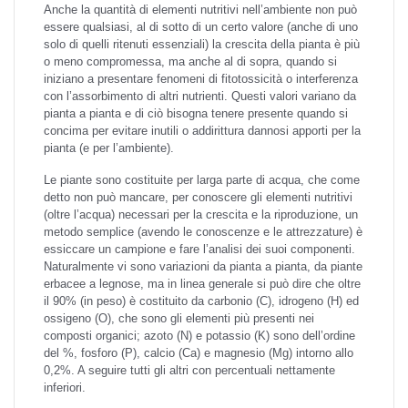
Anche la quantità di elementi nutritivi nell’ambiente non può
essere qualsiasi, al di sotto di un certo valore (anche di uno
solo di quelli ritenuti essenziali) la crescita della pianta è più
o meno compromessa, ma anche al di sopra, quando si
iniziano a presentare fenomeni di fitotossicità o interferenza
con l’assorbimento di altri nutrienti. Questi valori variano da
pianta a pianta e di ciò bisogna tenere presente quando si
concima per evitare inutili o addirittura dannosi apporti per la
pianta (e per l’ambiente).
Le piante sono costituite per larga parte di acqua, che come
detto non può mancare, per conoscere gli elementi nutritivi
(oltre l’acqua) necessari per la crescita e la riproduzione, un
metodo semplice (avendo le conoscenze e le attrezzature) è
essiccare un campione e fare l’analisi dei suoi componenti.
Naturalmente vi sono variazioni da pianta a pianta, da piante
erbacee a legnose, ma in linea generale si può dire che oltre
il 90% (in peso) è costituito da carbonio (C), idrogeno (H) ed
ossigeno (O), che sono gli elementi più presenti nei
composti organici; azoto (N) e potassio (K) sono dell’ordine
del %, fosforo (P), calcio (Ca) e magnesio (Mg) intorno allo
0,2%. A seguire tutti gli altri con percentuali nettamente
inferiori.