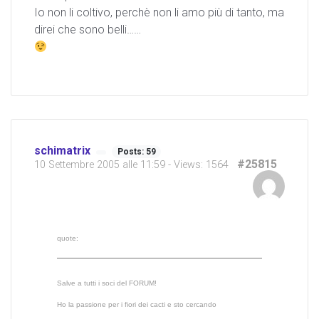
Io non li coltivo, perchè non li amo più di tanto, ma
direi che sono belli……
schimatrix
Posts: 59
#25815
10 Settembre 2005 alle 11:59
- Views: 1564
quote:
Salve a tutti i soci del FORUM!
Ho la passione per i fiori dei cacti e sto cercando