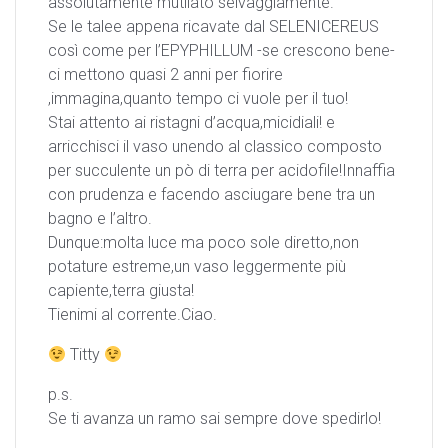
assolutamente mutilato selvaggiamente.
Se le talee appena ricavate dal SELENICEREUS
così come per l’EPYPHILLUM -se crescono bene-
ci mettono quasi 2 anni per fiorire
,immagina,quanto tempo ci vuole per il tuo!
Stai attento ai ristagni d’acqua,micidiali! e
arricchisci il vaso unendo al classico composto
per succulente un pò di terra per acidofile!Innaffia
con prudenza e facendo asciugare bene tra un
bagno e l’altro.
Dunque:molta luce ma poco sole diretto,non
potature estreme,un vaso leggermente più
capiente,terra giusta!
Tienimi al corrente.Ciao.
Titty
p.s.
Se ti avanza un ramo sai sempre dove spedirlo!