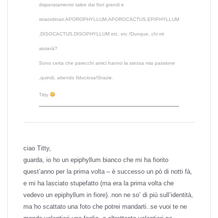
disperatamente talee dai fiori grandi e
straordinari:APOROPHYLLUM,APOROCACTUS,EPIPHYLLUM
,DISOCACTUS,DISOPHYLLUM etc. etc.!Dunque, chi mi
aiuterà?
Sono certa che parecchi amici hanno la stessa mia passione
,quindi, attendo fiduciosa!Grazie.
Titty
ciao Titty,
guarda, io ho un epiphyllum bianco che mi ha fiorito
quest’anno per la prima volta – è successo un pò di notti fà,
e mi ha lasciato stupefatto (ma era la prima volta che
vedevo un epiphyllum in fiore)..non ne so’ di più sull’identità,
ma ho scattato una foto che potrei mandarti..se vuoi te ne