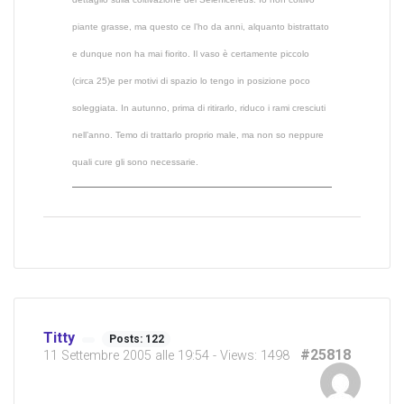
piante grasse, ma questo ce l’ho da anni, alquanto bistrattato
e dunque non ha mai fiorito. Il vaso è certamente piccolo
(circa 25)e per motivi di spazio lo tengo in posizione poco
soleggiata. In autunno, prima di ritirarlo, riduco i rami cresciuti
nell’anno. Temo di trattarlo proprio male, ma non so neppure
quali cure gli sono necessarie.
Titty
Posts: 122
#25818
11 Settembre 2005 alle 19:54
- Views: 1498