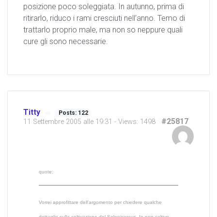
posizione poco soleggiata. In autunno, prima di
ritirarlo, riduco i rami cresciuti nell’anno. Temo di
trattarlo proprio male, ma non so neppure quali
cure gli sono necessarie.
Titty
Posts: 122
#25817
11 Settembre 2005 alle 19:31
- Views: 1498
quote:
Vorrei approfittare dell’argomento per chiedere qualche
dettaglio sulla coltivazione del Selenicereus. Io non coltivo