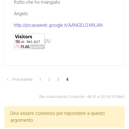
frutto che ho mangiato
Angelo
http://picasaweb.google.it/AANGELO.MILAN
[/U
Precedente
1
2
3
4
Stai visualizzando 2 risposte - dal 91 al 92 (di 92 totali)
Devi essere connesso per rispondere a questo
argomento