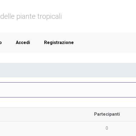
delle piante tropicali
o
Accedi
Registrazione
Partecipanti
0