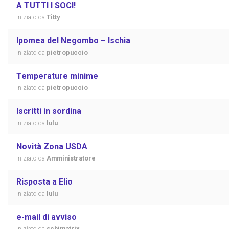
A TUTTI I SOCI!
Iniziato da
Titty
Ipomea del Negombo – Ischia
Iniziato da
pietropuccio
Temperature minime
Iniziato da
pietropuccio
Iscritti in sordina
Iniziato da
lulu
Novità Zona USDA
Iniziato da
Amministratore
Risposta a Elio
Iniziato da
lulu
e-mail di avviso
Iniziato da
schimatrix