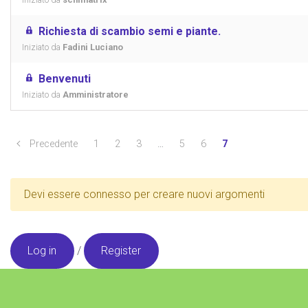
Richiesta di scambio semi e piante.
Iniziato da
Fadini Luciano
Benvenuti
Iniziato da
Amministratore
Precedente
1
2
3
…
5
6
7
Devi essere connesso per creare nuovi argomenti
Log in
/
Register