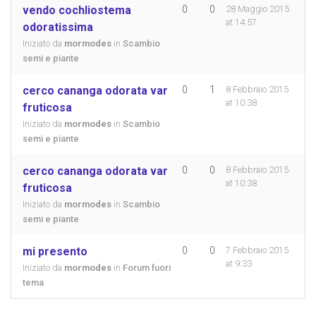
vendo cochliostema
0
0
28 Maggio 2015
at 14:57
odoratissima
Iniziato da
mormodes
in
Scambio
semi e piante
cerco cananga odorata var
0
1
8 Febbraio 2015
at 10:38
fruticosa
Iniziato da
mormodes
in
Scambio
semi e piante
cerco cananga odorata var
0
0
8 Febbraio 2015
at 10:38
fruticosa
Iniziato da
mormodes
in
Scambio
semi e piante
mi presento
0
0
7 Febbraio 2015
at 9:33
Iniziato da
mormodes
in
Forum fuori
tema