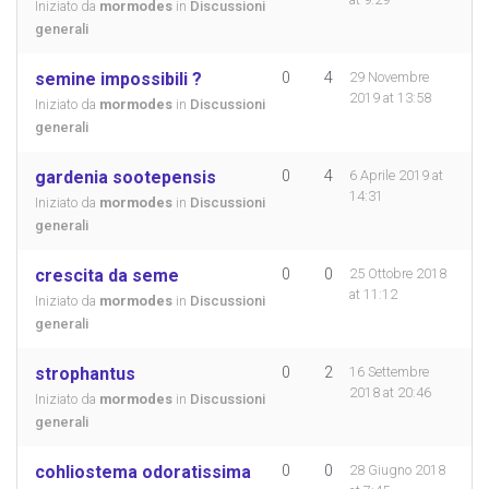
Iniziato da
mormodes
in
Discussioni
generali
semine impossibili ?
0
4
29 Novembre
2019 at 13:58
Iniziato da
mormodes
in
Discussioni
generali
gardenia sootepensis
0
4
6 Aprile 2019 at
14:31
Iniziato da
mormodes
in
Discussioni
generali
crescita da seme
0
0
25 Ottobre 2018
at 11:12
Iniziato da
mormodes
in
Discussioni
generali
strophantus
0
2
16 Settembre
2018 at 20:46
Iniziato da
mormodes
in
Discussioni
generali
cohliostema odoratissima
0
0
28 Giugno 2018