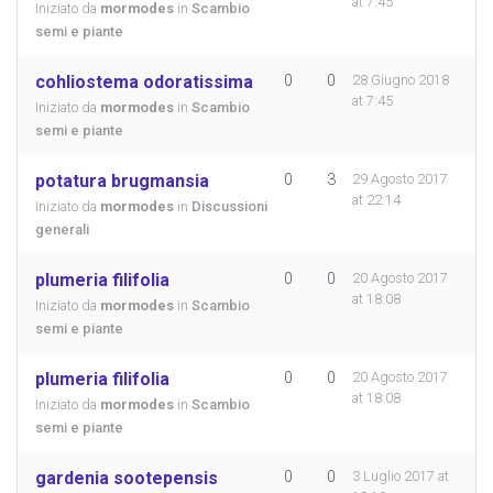
at 7:45
Iniziato da
mormodes
in
Scambio
semi e piante
cohliostema odoratissima
0
0
28 Giugno 2018
at 7:45
Iniziato da
mormodes
in
Scambio
semi e piante
potatura brugmansia
0
3
29 Agosto 2017
at 22:14
Iniziato da
mormodes
in
Discussioni
generali
plumeria filifolia
0
0
20 Agosto 2017
at 18:08
Iniziato da
mormodes
in
Scambio
semi e piante
plumeria filifolia
0
0
20 Agosto 2017
at 18:08
Iniziato da
mormodes
in
Scambio
semi e piante
gardenia sootepensis
0
0
3 Luglio 2017 at