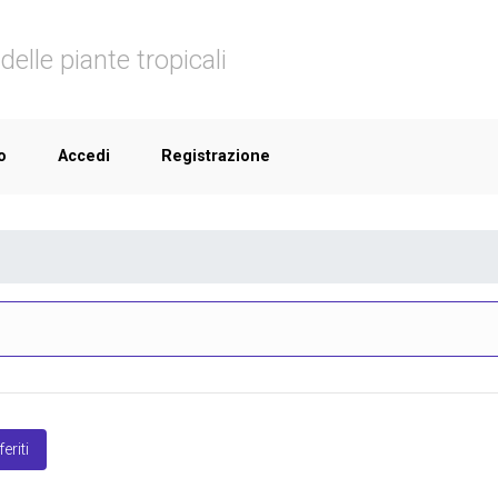
delle piante tropicali
o
Accedi
Registrazione
eriti