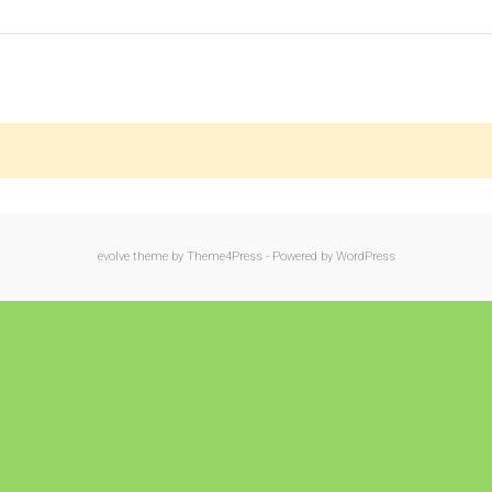
evolve
theme by Theme4Press - Powered by
WordPress