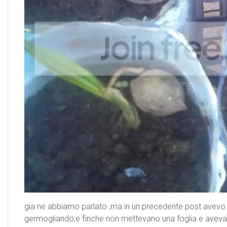
gia ne abbiamo parlato ,ma in un precedente post avevo d
germogliando,e finche non mettevano una foglia e aveva