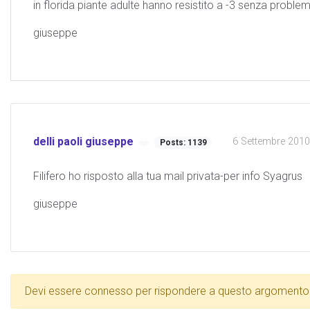
in florida piante adulte hanno resistito a -3 senza prob
giuseppe
delli paoli giuseppe
6 Settembre 2010 
Posts: 1139
Filifero ho risposto alla tua mail privata-per info Syagrus
giuseppe
Devi essere connesso per rispondere a questo argomento