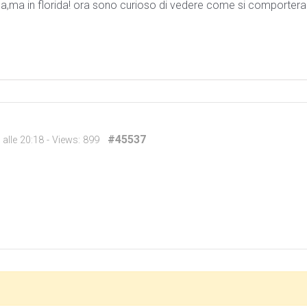
lema,ma in florida! ora sono curioso di vedere come si comporter
#45537
alle 20:18
- Views: 899