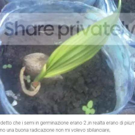
etto che i semi in germinazione erano 2 ,in realta erano di più,
no una buona radicazione non mi volevo sbilanciare,