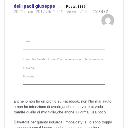
delli paoli giuseppe
Posts: 1139
#27872
20 Gennaio 2017 alle 20:19
- Views: 2170
quote:
Io non ho Facebook, non l’ho mai avuto e non ho intenzione
di averlo.
Salvatore
anche io non ho un profilo su Facebook, non l’ho mai avuto
e non ho intenzione di averlo,anche se a volte ci vado
tramite quello di mio figlio,che anche lui ormai usa poco
Salvatore per quanto riguarda i rhopalostylis ,io sono troppo
impegnato con il lavoro ,anche la domenica mattina