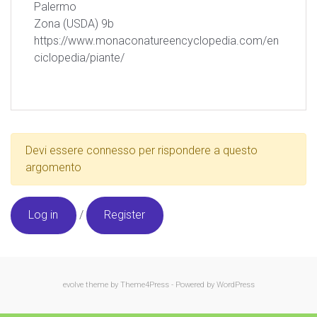
Palermo
Zona (USDA) 9b
https://www.monaconatureencyclopedia.com/en
ciclopedia/piante/
Devi essere connesso per rispondere a questo
argomento
Log in
/
Register
evolve
theme by Theme4Press - Powered by
WordPress