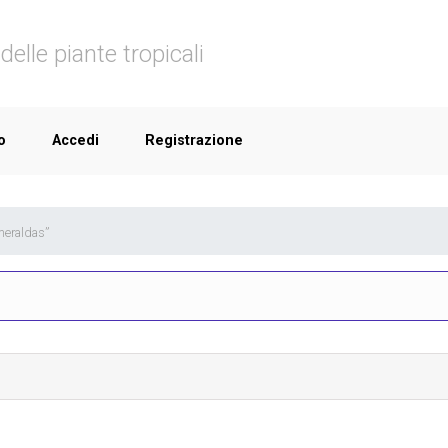
delle piante tropicali
o
Accedi
Registrazione
meraldas”