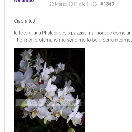
Nelumbo
#1849
23 Marzo 2011 alle 11:33
Ciao a tutti
le foto di una Phalaenopsis pazzissima: fiorisce come una 
I fiori non profumano ma sono molto belli. Serra intermed