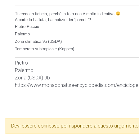
Ti credo in fiducia, perchè la foto non è molto indicativa
.
A parte la battuta, hai notizie dei “parenti”?
Pietro Puccio
Palermo
Zona climatica 9b (USDA)
Temperato subtropicale (Koppen)
Pietro
Palermo
Zona (USDA) 9b
https://www.monaconatureencyclopedia.com/encicloped
Devi essere connesso per rispondere a questo argomento