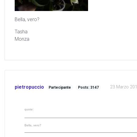
Bella, vero?
Tasha
Monza
pietropuccio
23 Marzo 2011
Partecipante
Posts: 3147
quote:
Bella, vero?