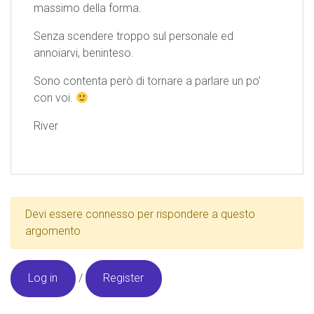
massimo della forma.
Senza scendere troppo sul personale ed
annoiarvi, beninteso.
Sono contenta però di tornare a parlare un po’
con voi.
River
Devi essere connesso per rispondere a questo
argomento
Log in
/
Register