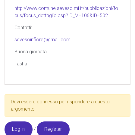
http://www.comune.seveso.mi.it/pubblicazioni/fo
cus/focus_dettaglio.asp?ID_M=106&ID=502
Contatti:
sevesoinfiore@gmail.com
Buona giornata
Tasha
Devi essere connesso per rispondere a questo
argomento
Log in
/
Register