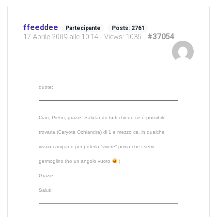
ffeeddee
Partecipante
Posts: 2761
#37054
17 Aprile 2009 alle 10:14
- Views: 1035
quote:
Ciao, Pietro, grazie! Salutando tutti chiedo se è possibile
trovarla (Caryota Ochlandra) di 1 e mezzo ca. in qualche
vivaio campano per poterla “vivere” prima che i semi
germoglino (ho un angolo vuoto
)
Grazie
Saluti