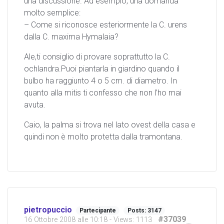
una discussione. Ad esempio, una domanda
molto semplice:
– Come si riconosce esteriormente la C. urens
dalla C. maxima Hymalaia?
Ale,ti consiglio di provare soprattutto la C.
ochlandra.Puoi piantarla in giardino quando il
bulbo ha raggiunto 4 o 5 cm. di diametro. In
quanto alla mitis ti confesso che non l’ho mai
avuta.
Caio, la palma si trova nel lato ovest della casa e
quindi non è molto protetta dalla tramontana.
pietropuccio
Partecipante
Posts: 3147
#37039
16 Ottobre 2008 alle 10:18
- Views: 1113