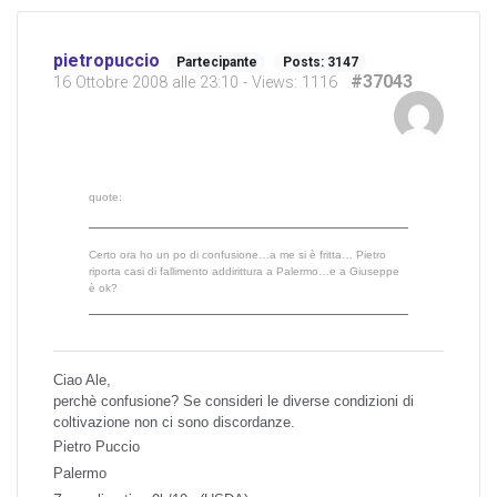
pietropuccio
Partecipante
Posts: 3147
#37043
16 Ottobre 2008 alle 23:10
- Views: 1116
quote:
Certo ora ho un po di confusione…a me si è fritta… Pietro
riporta casi di fallimento addirittura a Palermo…e a Giuseppe
è ok?
Ciao Ale,
perchè confusione? Se consideri le diverse condizioni di
coltivazione non ci sono discordanze.
Pietro Puccio
Palermo