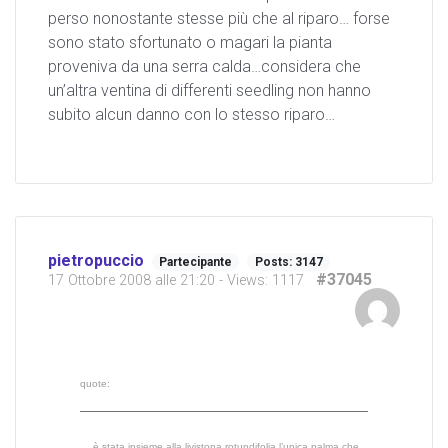
perso nonostante stesse più che al riparo… forse
sono stato sfortunato o magari la pianta
proveniva da una serra calda…considera che
un’altra ventina di differenti seedling non hanno
subito alcun danno con lo stesso riparo…
pietropuccio
Partecipante
Posts: 3147
#37045
17 Ottobre 2008 alle 21:20
- Views: 1117
quote:
… è stata insieme alla livistona rotundifolia l’unica palma che