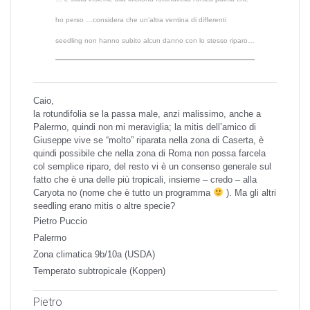
ho perso …considera che un’altra ventina di differenti
seedling non hanno subito alcun danno con lo stesso riparo…
Caio,
la rotundifolia se la passa male, anzi malissimo, anche a
Palermo, quindi non mi meraviglia; la mitis dell’amico di
Giuseppe vive se “molto” riparata nella zona di Caserta, è
quindi possibile che nella zona di Roma non possa farcela
col semplice riparo, del resto vi è un consenso generale sul
fatto che è una delle più tropicali, insieme – credo – alla
Caryota no (nome che è tutto un programma
). Ma gli altri
seedling erano mitis o altre specie?
Pietro Puccio
Palermo
Zona climatica 9b/10a (USDA)
Temperato subtropicale (Koppen)
Pietro