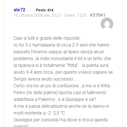
ale72
Posts: 414
#37041
16 Ottobre 2008 alle 20:23
- Views: 1326
Ciao a tutti e grazie delle risposte..
Io ho 3 c.hymalaiana di circa 2-3 anni che hanno
passato l’inverno seppur al riparo senza alcun
problema…la mitis nonostante il tnt e un tetto che
la riparava si è totalmente “fritta”… la pianta avrà
avuto 3-4 anni circa…per questo volevo sapere se
Sergio aveva avuto successo…
Certo ora ho un po di confusione…a me si è fritta…
Pietro (re delle palme) riporta casi di fallimento
addirittura a Palermo…e a Giuseppe è ok?
A me è parsa delicatissima anche se la danno in
molti resitente a -2 -2,5 °C.
Giuseppe per curiosità ma dove si trova questa
pianta?