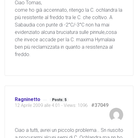
Ciao Tomas,
come ho già accennato, ritengo la C. ochlandra la
più resistente al freddo tra le C. che coltivo. A
Sabaudia con punte di -2°C/-3°C non ha mai
evidenziato alcuna bruciatura sulle pinnule,cosa
che invece accade per la C. maxima Hymalaia
ben più reclamizzata in quanto a resistenza al
freddo.
Ragninetto
Posts: 5
#37049
12 Aprile 2009 alle 4:01
- Views: 1096
Ciao a tutti, avrei un piccolo problema… Sn riuscito
a procurarmi alcuni semi di C. Ochlandra ma nn ho