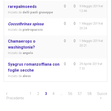
rarepalmseeds
0
0
9 Maggio 2019 at
12:46
Iniziato da
delli paoli giuseppe
Coccothrinax spissa
0
0
1 Maggio 2019 at
20:24
Iniziato da
pietropuccio
Chamaerops o
0
0
1 Maggio 2019 at
20:21
washingtonia?
Iniziato da
angelo
Syagrus romanzoffiana con
0
0
29 Aprile 2019 at
7:51
foglie secche
Iniziato da
aless
1
2
3
4
…
56
57
58
Success
Precedente