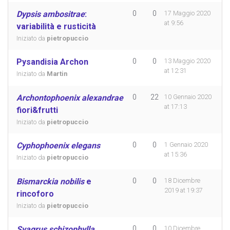
Dypsis ambositrae
:
0
0
17 Maggio 2020
at 9:56
variabilità e rusticità
Iniziato da
pietropuccio
Pysandisia Archon
0
0
13 Maggio 2020
at 12:31
Iniziato da
Martin
Archontophoenix alexandrae
0
22
10 Gennaio 2020
at 17:13
fiori&frutti
Iniziato da
pietropuccio
Cyphophoenix elegans
0
0
1 Gennaio 2020
at 15:36
Iniziato da
pietropuccio
Bismarckia nobilis
e
0
0
18 Dicembre
2019 at 19:37
rincoforo
Iniziato da
pietropuccio
Syagrus schizophylla
0
0
10 Dicembre