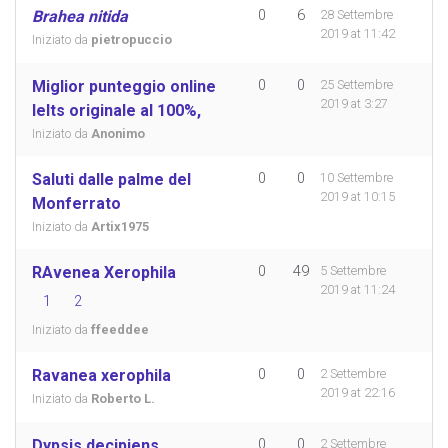
Brahea nitida
0
6
28 Settembre
2019 at 11:42
Iniziato da
pietropuccio
Miglior punteggio online
0
0
25 Settembre
2019 at 3:27
Ielts originale al 100%,
Iniziato da
Anonimo
Saluti dalle palme del
0
0
10 Settembre
2019 at 10:15
Monferrato
Iniziato da
Artix1975
RAvenea Xerophila
0
49
5 Settembre
2019 at 11:24
1
2
Iniziato da
ffeeddee
Ravanea xerophila
0
0
2 Settembre
2019 at 22:16
Iniziato da
Roberto L.
Dypsis decipiens
0
0
2 Settembre