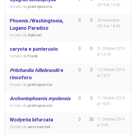
2019 at 19:30
Iniziato da
pietropuccio
Phoenix /Washingtonia,
0
0
26 Novembre
2019 at 18:34
Lugano Paradiso
Iniziato da
Gabriel
caryota e punteruolo
0
0
21 Ottobre 2019
at 13:18
Iniziato da
frenk
Pritchardia hillebrandii
e
0
0
15 Ottobre 2019
at 19:27
rincoforo
Iniziato da
pietropuccio
Archontophoenix myolensis
0
0
11 Ottobre 2019
at 19:41
Iniziato da
pietropuccio
Wodyetia bifurcata
0
30
11 Ottobre 2019
at 9:45
Iniziato da
aecreazioni