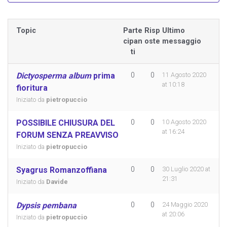
Topic
Parte
Risp
Ultimo
cipan
oste
messaggio
ti
Dictyosperma album
prima
0
0
11 Agosto 2020
at 10:18
fioritura
Iniziato da
pietropuccio
POSSIBILE CHIUSURA DEL
0
0
10 Agosto 2020
at 16:24
FORUM SENZA PREAVVISO
Iniziato da
pietropuccio
Syagrus Romanzoffiana
0
0
30 Luglio 2020 at
21:31
Iniziato da
Davide
Dypsis pembana
0
0
24 Maggio 2020
at 20:06
Iniziato da
pietropuccio