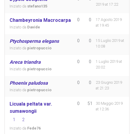
2019 at 17:22
Iniziato da
stefano135
Chambeyronia Macrocarpa
0
0
17 Agosto 2019
at 19:45
Iniziato da
Davide
Ptychosperma elegans
0
0
15 Luglio 2019 at
10:08
Iniziato da
pietropuccio
Areca triandra
0
0
1 Luglio 2019 at
20:02
Iniziato da
pietropuccio
Phoenix paludosa
0
0
23 Giugno 2019
at 21:23
Iniziato da
pietropuccio
Licuala peltata var.
0
51
30 Maggio 2019
at 12:36
sumawongii
1
2
Iniziato da
Fede76